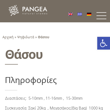
Φυσικά Πετρώματα PANGEA
Ο υπέροχος κόσμος της Φυσικής Πέτρας
Ανοίξτε
Αρχική
»
Ψηφιδωτά
»
Θάσου
Θάσου
Πληροφορίες
Διαστάσεις: 5-10mm , 11-16mm , 15-30mm
Συσκευασία: Σακί 20kg , Μεγασάκος(Big Bag) 1000 kg