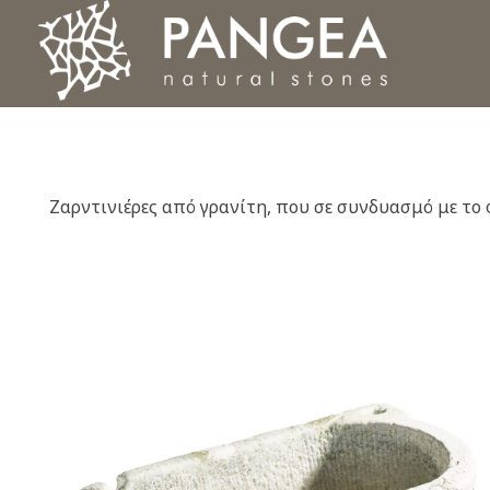
Φυσικά Πετρώματα PANGEA
Ο υπέροχος κόσμος της Φυσικής Πέτρας
Ζαρντινιέρες από γρανίτη, που σε συνδυασμό με το 