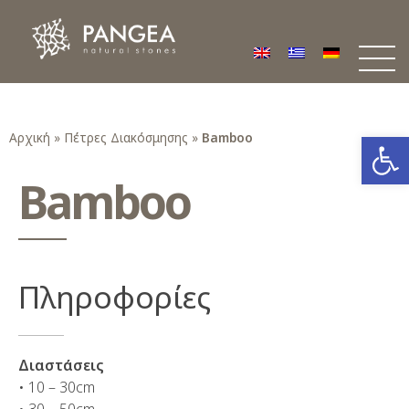
Φυσικά Πετρώματα PANGEA
Ο υπέροχος κόσμος της Φυσικής Πέτρας
Ανοίξτε
Αρχική
»
Πέτρες Διακόσμησης
»
Bamboo
Bamboo
Πληροφορίες
Διαστάσεις
• 10 – 30cm
• 30 – 50cm