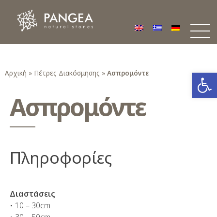
Φυσικά Πετρώματα PANGEA
Ο υπέροχος κόσμος της Φυσικής Πέτρας
Ανοίξτε
Αρχική
»
Πέτρες Διακόσμησης
»
Ασπρομόντε
Ασπρομόντε
Πληροφορίες
Διαστάσεις
• 10 – 30cm
• 30 – 50cm