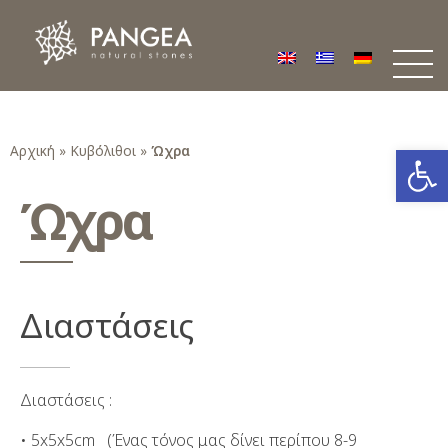
Φυσικά Πετρώματα PANGEA
Ο υπέροχος κόσμος της Φυσικής Πέτρας
Ανοίξτε
Αρχική
»
Κυβόλιθοι
»
Ώχρα
Ώχρα
Διαστάσεις
Διαστάσεις :
• 5x5x5cm (Ένας τόνος μας δίνει περίπου 8-9