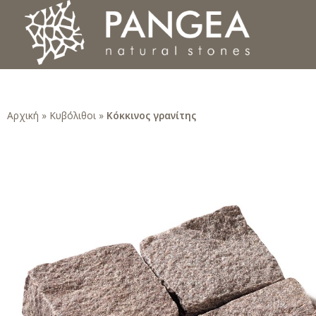
Φυσικά Πετρώματα PANGEA
Ο υπέροχος κόσμος της Φυσικής Πέτρας
Αρχική
»
Κυβόλιθοι
»
Κόκκινος γρανίτης