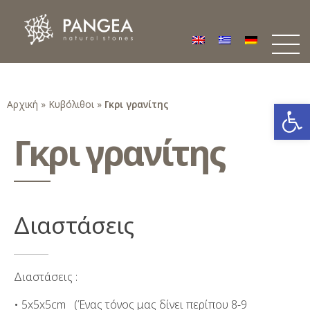
Φυσικά Πετρώματα PANGEA
Ο υπέροχος κόσμος της Φυσικής Πέτρας
Ανοίξτε
Αρχική
»
Κυβόλιθοι
»
Γκρι γρανίτης
Γκρι γρανίτης
Διαστάσεις
Διαστάσεις :
• 5x5x5cm (Ένας τόνος μας δίνει περίπου 8-9