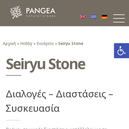
Φυσικά Πετρώματα PANGEA
Ο υπέροχος κόσμος της Φυσικής Πέτρας
Ανοίξτε
Αρχική
»
Hobby
»
Ενυδρείο
»
Seiryu Stone
Seiryu Stone
Διαλογές – Διαστάσεις –
Συσκευασία