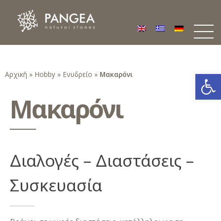
Φυσικά Πετρώματα PANGEA
Ο υπέροχος κόσμος της Φυσικής Πέτρας
Ανοίξτε
Αρχική
»
Hobby
»
Ενυδρείο
»
Μακαρόνι
Μακαρόνι
Διαλογές – Διαστάσεις –
Συσκευασία