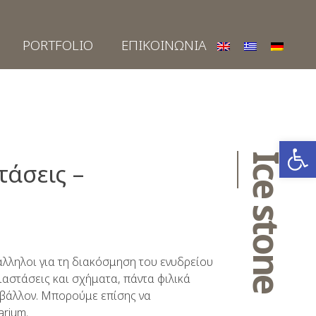
PORTFOLIO
ΕΠΙΚΟΙΝΩΝΙΑ
Ανοίξτε
Ice stone
τάσεις –
άλληλοι για τη διακόσμηση του ενυδρείου
αστάσεις και σχήματα, πάντα φιλικά
ιβάλλον. Μπορούμε επίσης να
rium.