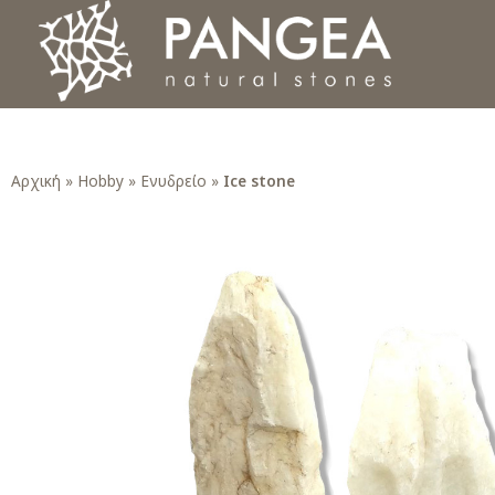
Φυσικά Πετρώματα PANGEA
Ο υπέροχος κόσμος της Φυσικής Πέτρας
Αρχική
»
Hobby
»
Ενυδρείο
»
Ice stone