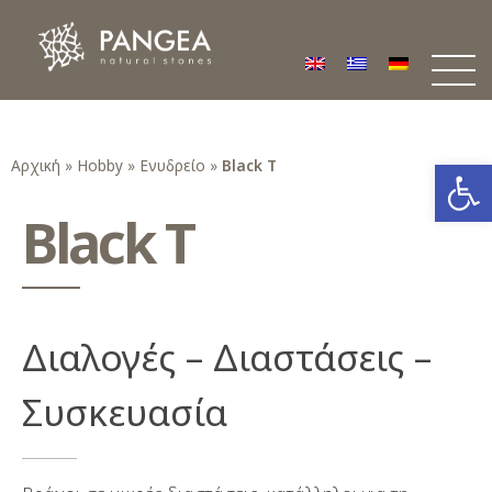
Φυσικά Πετρώματα PANGEA
Ο υπέροχος κόσμος της Φυσικής Πέτρας
Ανοίξτε
Αρχική
»
Hobby
»
Ενυδρείο
»
Black T
Black T
Διαλογές – Διαστάσεις –
Συσκευασία