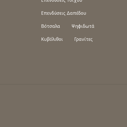
Επενδύσεις Τοίχου
Επενδύσεις Δαπέδου
Βότσαλα
Ψηφιδωτά
Κυβόλιθοι
Γρανίτες