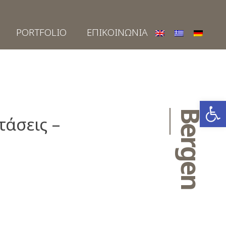
PORTFOLIO
ΕΠΙΚΟΙΝΩΝΙΑ
Ανοίξτε
Bergen
τάσεις –