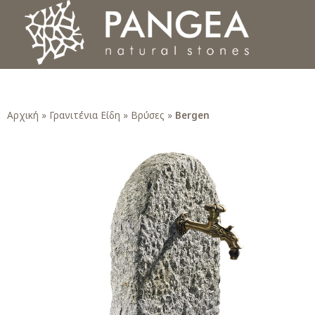
Φυσικά Πετρώματα PANGEA
Ο υπέροχος κόσμος της Φυσικής Πέτρας
Αρχική
»
Γρανιτένια Είδη
»
Βρύσες
»
Bergen