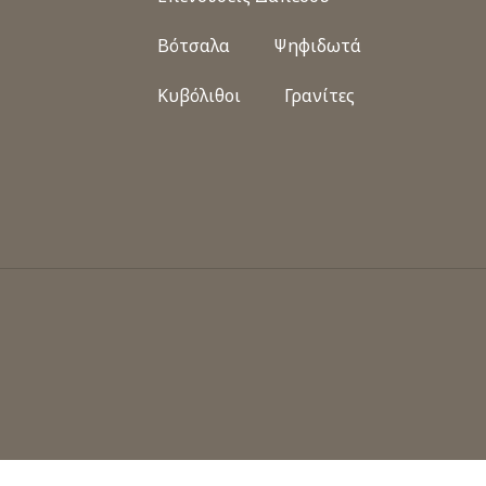
Βότσαλα
Ψηφιδωτά
Κυβόλιθοι
Γρανίτες