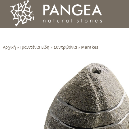
Φυσικά Πετρώματα PANGEA
Ο υπέροχος κόσμος της Φυσικής Πέτρας
Αρχική
»
Γρανιτένια Είδη
»
Συντριβάνια
»
Marakes