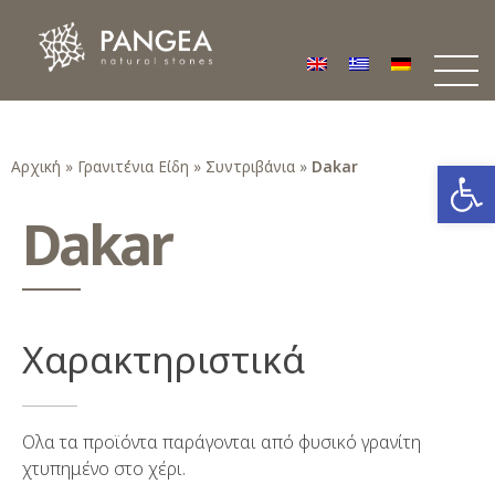
Φυσικά Πετρώματα PANGEA
Ο υπέροχος κόσμος της Φυσικής Πέτρας
Ανοίξτε
Αρχική
»
Γρανιτένια Είδη
»
Συντριβάνια
»
Dakar
Dakar
Χαρακτηριστικά
Ολα τα προϊόντα παράγονται από φυσικό γρανίτη
χτυπημένο στο χέρι.