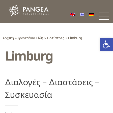
Φυσικά Πετρώματα PANGEA
Ο υπέροχος κόσμος της Φυσικής Πέτρας
Ανοίξτε
Αρχική
»
Γρανιτένια Είδη
»
Ποτίστρες
»
Limburg
Limburg
Διαλογές – Διαστάσεις –
Συσκευασία