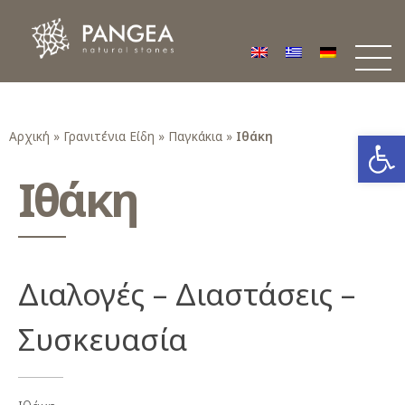
Φυσικά Πετρώματα PANGEA
Ο υπέροχος κόσμος της Φυσικής Πέτρας
Ανοίξτε
Αρχική
»
Γρανιτένια Είδη
»
Παγκάκια
»
Ιθάκη
Ιθάκη
Διαλογές – Διαστάσεις –
Συσκευασία