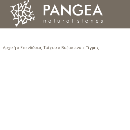
Φυσικά Πετρώματα PANGEA
Ο υπέροχος κόσμος της Φυσικής Πέτρας
Αρχική
»
Επενδύσεις Τοίχου
»
Βυζαντινα
»
Τίγρης