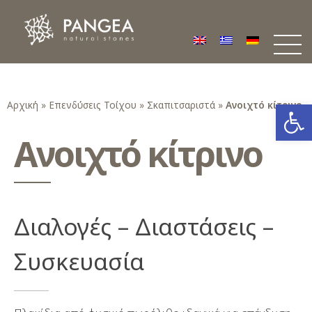
Φυσικά Πετρώματα PANGEA
Ο υπέροχος κόσμος της Φυσικής Πέτρας
Ανοίξτε
Αρχική
»
Επενδύσεις Τοίχου
»
Σκαπιτσαριστά
»
Ανοιχτό κίτρινο
Ανοιχτό κίτρινο
Διαλογές – Διαστάσεις –
Συσκευασία