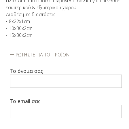
Πλακίδια από φυσικό πωρόλιθο ιδανικά για επένδυση
εσωτερικού & εξωτερικού χώρου.
Διαθέσιμες διαστάσεις:
• 8x22x1cm
• 10x30x2cm
• 15x30x2cm
ΡΩΤΗΣΤΕ ΓΙΑ ΤΟ ΠΡΟΪΟΝ
Το όνομα σας
Το email σας