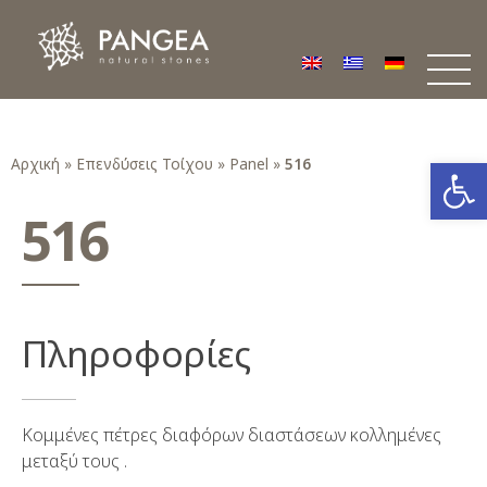
Φυσικά Πετρώματα PANGEA
Ο υπέροχος κόσμος της Φυσικής Πέτρας
Ανοίξτε
Αρχική
»
Επενδύσεις Τοίχου
»
Panel
»
516
516
Πληροφορίες
Κομμένες πέτρες διαφόρων διαστάσεων κολλημένες
μεταξύ τους .