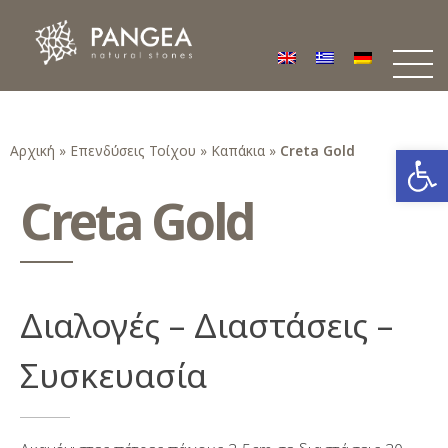
Φυσικά Πετρώματα PANGEA
Ο υπέροχος κόσμος της Φυσικής Πέτρας
Ανοίξτε
Αρχική
»
Επενδύσεις Τοίχου
»
Καπάκια
»
Creta Gold
Creta Gold
Διαλογές – Διαστάσεις –
Συσκευασία