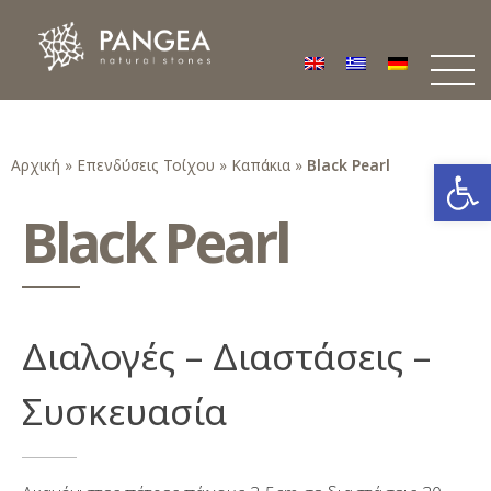
Φυσικά Πετρώματα PANGEA
Ο υπέροχος κόσμος της Φυσικής Πέτρας
Ανοίξτε
Αρχική
»
Επενδύσεις Τοίχου
»
Καπάκια
»
Black Pearl
Black Pearl
Διαλογές – Διαστάσεις –
Συσκευασία