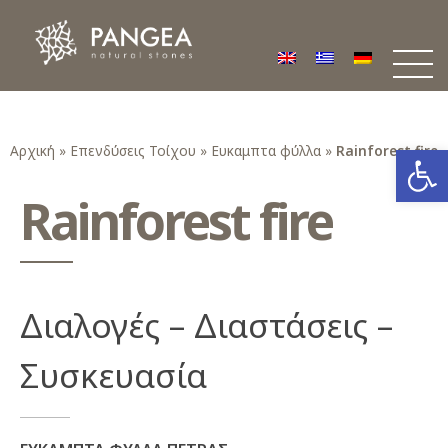
Φυσικά Πετρώματα PANGEA
Ο υπέροχος κόσμος της Φυσικής Πέτρας
Ανοίξτε
Αρχική
»
Επενδύσεις Τοίχου
»
Ευκαμπτα φύλλα
»
Rainforest fire
Rainforest fire
Διαλογές – Διαστάσεις –
Συσκευασία