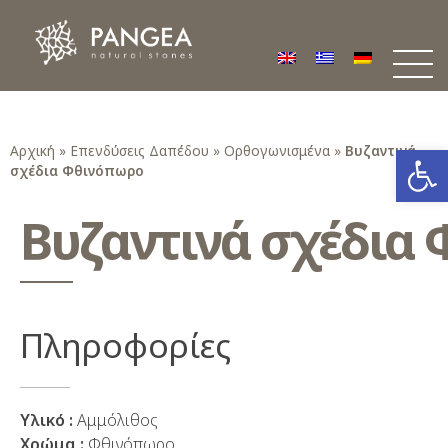
Φυσικά Πετρώματα PANGEA
Ο υπέροχος κόσμος της Φυσικής Πέτρας
Ανοίξτε
Αρχική
»
Επενδύσεις Δαπέδου
»
Ορθογωνισμένα
»
Βυζαντινά
σχέδια Φθινόπωρο
Βυζαντινά σχέδια
Πληροφορίες
Υλικό :
Αμμόλιθος
Χρώμα :
Φθινόπωρο