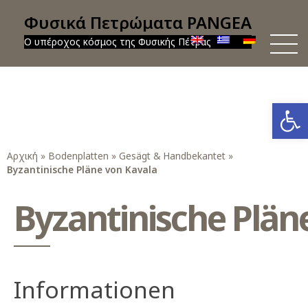
Φυσικά Πετρώματα PANGEA
Ο υπέροχος κόσμος της Φυσικής Πέτρας
Werkzeug
Αρχική
»
Bodenplatten
»
Gesägt & Handbekantet
»
Byzantinische Pläne von Kavala
Byzantinische Plän
Informationen