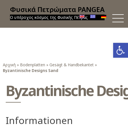
Φυσικά Πετρώματα PANGEA
Ο υπέροχος κόσμος της Φυσικής Πέτρας
Werkzeug
Αρχική
»
Bodenplatten
»
Gesägt & Handbekantet
»
Byzantinische Designs Sand
Byzantinische Desi
Informationen