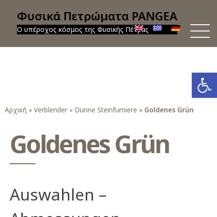
Φυσικά Πετρώματα PANGEA
Ο υπέροχος κόσμος της Φυσικής Πέτρας
Werkzeug
Αρχική
»
Verblender
»
Dünne Steinfurniere
»
Goldenes Grün
Goldenes Grün
Auswahlen –