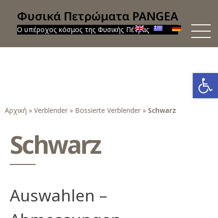
Φυσικά Πετρώματα PANGEA
Ο υπέροχος κόσμος της Φυσικής Πέτρας
Werkzeug
Αρχική
»
Verblender
»
Bossierte Verblender
»
Schwarz
Schwarz
Auswahlen –