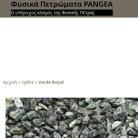
Φυσικά Πετρώματα PANGEA
Ο υπέροχος κόσμος της Φυσικής Πέτρας
Αρχική
»
Splitte
»
Verde Royal