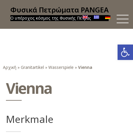
Φυσικά Πετρώματα PANGEA
Ο υπέροχος κόσμος της Φυσικής Πέτρας
Werkzeug
Αρχική
»
Granitartikel
»
Wasserspiele
»
Vienna
Vienna
Merkmale