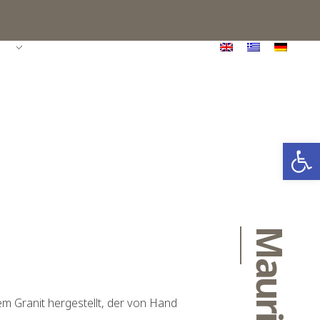
E
PORTFOLIO
KONTAKT
Werkzeug
Mauritius
em Granit hergestellt, der von Hand