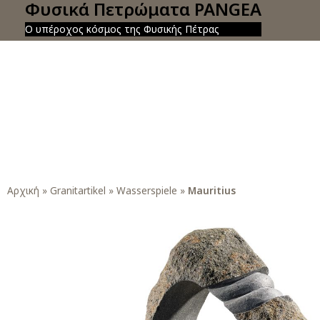
Φυσικά Πετρώματα PANGEA
Ο υπέροχος κόσμος της Φυσικής Πέτρας
Αρχική
»
Granitartikel
»
Wasserspiele
»
Mauritius