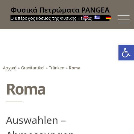
Φυσικά Πετρώματα PANGEA
Ο υπέροχος κόσμος της Φυσικής Πέτρας
Werkzeug
Αρχική
»
Granitartikel
»
Tränken
»
Roma
Roma
Auswahlen –