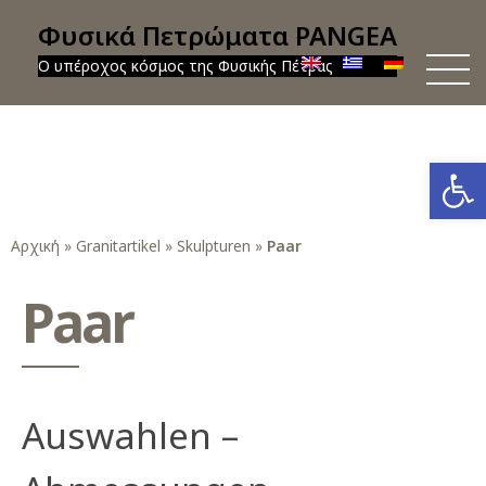
Φυσικά Πετρώματα PANGEA
Ο υπέροχος κόσμος της Φυσικής Πέτρας
Werkzeug
Αρχική
»
Granitartikel
»
Skulpturen
»
Paar
Paar
Auswahlen –