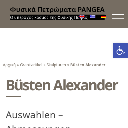
Φυσικά Πετρώματα PANGEA
Ο υπέροχος κόσμος της Φυσικής Πέτρας
Werkzeug
Αρχική
»
Granitartikel
»
Skulpturen
»
Büsten Alexander
Büsten Alexander
Auswahlen –