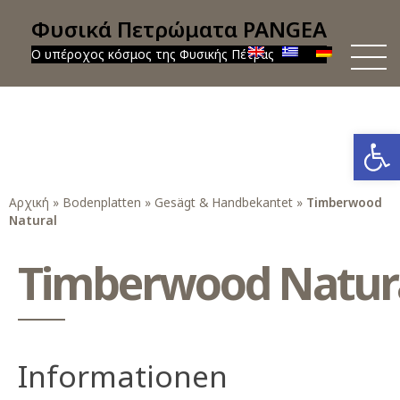
Φυσικά Πετρώματα PANGEA
Ο υπέροχος κόσμος της Φυσικής Πέτρας
Werkzeug
Αρχική
»
Bodenplatten
»
Gesägt & Handbekantet
»
Timberwood
Natural
Timberwood Natur
Informationen