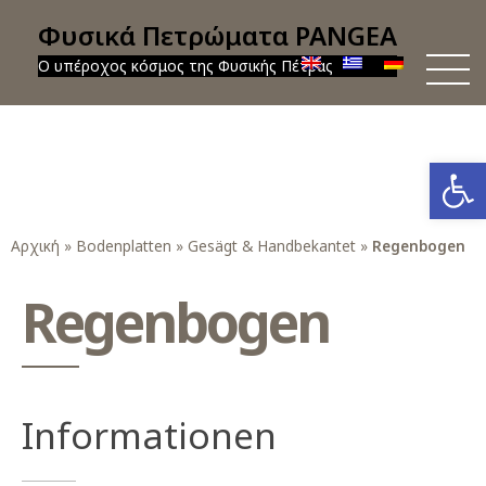
Φυσικά Πετρώματα PANGEA
Ο υπέροχος κόσμος της Φυσικής Πέτρας
Werkzeug
Αρχική
»
Bodenplatten
»
Gesägt & Handbekantet
»
Regenbogen
Regenbogen
Informationen